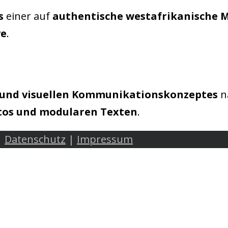
s
einer auf
authentische westafrikanische 
ve
.
 und visuellen Kommunikationskonzeptes
na
otos und modularen Texten
.
|
Datenschutz
|
Impressum